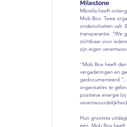
Milestone
Mbrella heeft onlang
Mob Box. Twee organi
onderschatten valt. B
transparantie. “We g
zichtbaar voor ieder
zijn eigen verantwoo
“Mob Box heeft dan 
vergaderingen en gez
gedocumenteerd.”, a
organisaties te gebr
positieve energie bi
verantwoordelijkheid
Hun grootste uitdagi
één, Mob Box heeft 