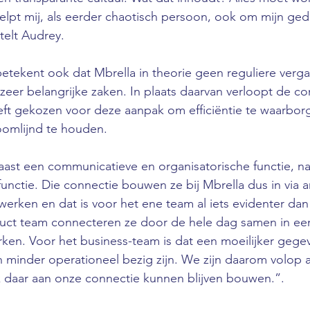
elpt mij, als eerder chaotisch persoon, ook om mijn ged
telt Audrey. 
betekent ook dat Mbrella in theorie geen reguliere verg
zeer belangrijke zaken. In plaats daarvan verloopt de co
eeft gekozen voor deze aanpak om efficiëntie te waarbor
omlijnd te houden.
ast een communicatieve en organisatorische functie, nat
nctie. Die connectie bouwen ze bij Mbrella dus in via 
rken en dat is voor het ene team al iets evidenter dan
duct team connecteren ze door de hele dag samen in een
ken. Voor het business-team is dat een moeilijker geg
minder operationeel bezig zijn. We zijn daarom volop a
 daar aan onze connectie kunnen blijven bouwen.”.