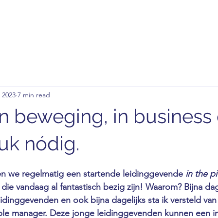
Home
 2023
7 min read
n beweging, in business e
uk nódig.
en we regelmatig een startende leidinggevende 
in the p
die vandaag al fantastisch bezig zijn! Waarom? Bijna dage
idinggevenden en ook bijna dagelijks sta ik versteld van
ople manager. Deze jonge leidinggevenden kunnen een in