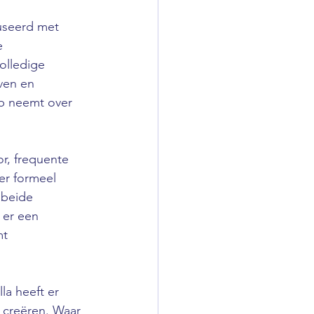
fuseerd met 
e 
olledige 
ven en 
ip neemt over 
r, frequente 
er formeel 
 beide 
 er een 
t 
a heeft er 
 creëren. Waar 