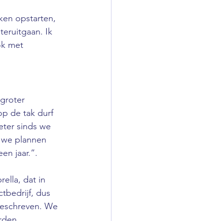
ken opstarten, 
eruitgaan. Ik 
ok met 
groter 
p de tak durf 
eter sinds we 
 we plannen 
en jaar.”.
ella, dat in 
tbedrijf, dus 
geschreven. We 
rden 