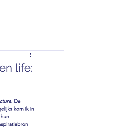
Over
Aanbod
Freebies
Contact
n life:
icture
. De 
lijks kom ik in 
 hun 
spiratiebron 