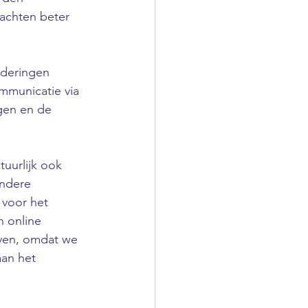
achten beter 
aderingen 
mmunicatie via 
gen en de 
uurlijk ook 
andere 
 voor het 
 online 
even, omdat we 
an het 