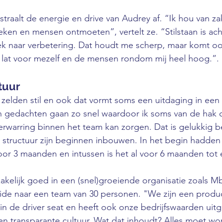
straalt de energie en drive van Audrey af. “Ik hou van za
ken en mensen ontmoeten”, vertelt ze. “Stilstaan is acht
oek naar verbetering. Dat houdt me scherp, maar komt o
e lat voor mezelf en de mensen rondom mij heel hoog.”.
tuur
 zelden stil en ook dat vormt soms een uitdaging in een 
 gedachten gaan zo snel waardoor ik soms van de hak o
erwarring binnen het team kan zorgen. Dat is gelukkig b
 structuur zijn beginnen inbouwen. In het begin hadden
or 3 maanden en intussen is het al voor 6 maanden tot e
kelijk goed in een (snel)groeiende organisatie zoals Mbr
oeide naar een team van 30 personen. "We zijn een produc
in de driver seat en heeft ook onze bedrijfswaarden uit
en transparante cultuur. Wat dat inhoudt? Alles moet wo