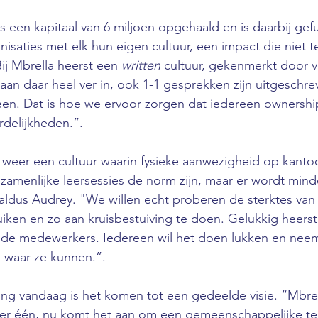
s een kapitaal van 6 miljoen opgehaald en is daarbij ge
saties met elk hun eigen cultuur, een impact die niet t
ij Mbrella heerst een 
written 
cultuur, gekenmerkt door v
aan daar heel ver in, ook 1-1 gesprekken zijn uitgeschre
een. Dat is hoe we ervoor zorgen dat iedereen ownersh
rdelijkheden.”.
weer een cultuur waarin fysieke aanwezigheid op kantoo
amenlijke leersessies de norm zijn, maar er wordt mind
ldus Audrey. "We willen echt proberen de sterktes van
uiken en zo aan kruisbestuiving te doen. Gelukkig heerst
j de medewerkers. Iedereen wil het doen lukken en neem
 waar ze kunnen.”.
ng vandaag is het komen tot een gedeelde visie. “Mbrell
er één, nu komt het aan om een gemeenschappelijke te