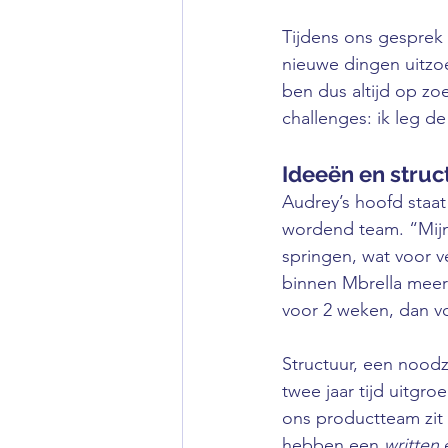
Tijdens ons gesprek 
nieuwe dingen uitzoe
ben dus altijd op z
challenges: ik leg d
Ideeën en struc
Audrey’s hoofd staat
wordend team. “Mijn
springen, wat voor v
binnen Mbrella meer
voor 2 weken, dan vo
Structuur, een noodza
twee jaar tijd uitgr
ons productteam zit 
hebben een 
written
 