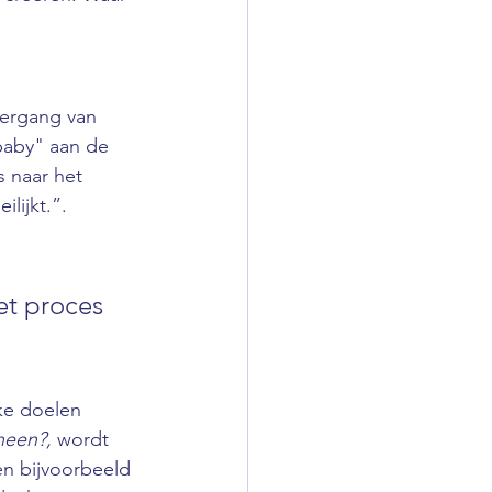
vergang van 
"baby" aan de 
s naar het 
ilijkt.”.
et proces 
ke doelen 
heen?,
 wordt 
en bijvoorbeeld 