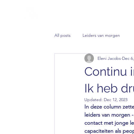
NNORM
Making safe team environments the new norm
All posts
Leiders van morgen
Eleni Jacobs
Dec 6,
Continu i
Ik heb dr
Updated:
Dec 12, 2023
In deze column zett
leiders van morgen - 
contact met jonge le
capaciteiten als pe