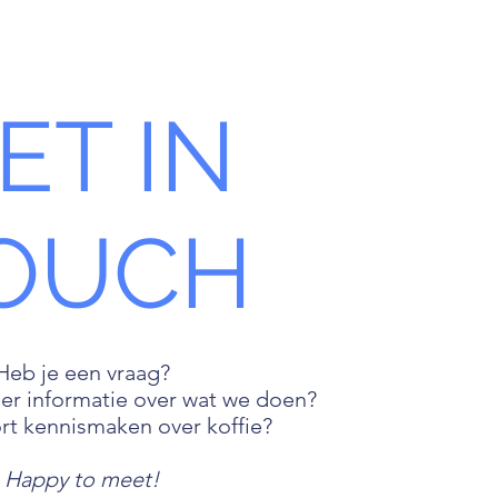
Over
Aanbod
Freebies
Contact
ET IN
OUCH
Heb je een vraag?
eer informatie over wat we doen?
kort kennismaken over koffie?
Happy to meet!