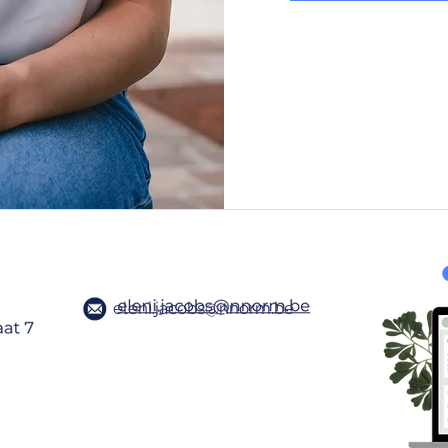
eleni.jacobs@nnorm.be