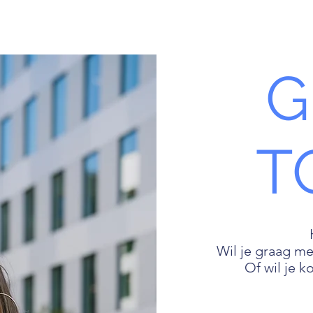
Home
G
T
Wil je graag m
Of wil je 