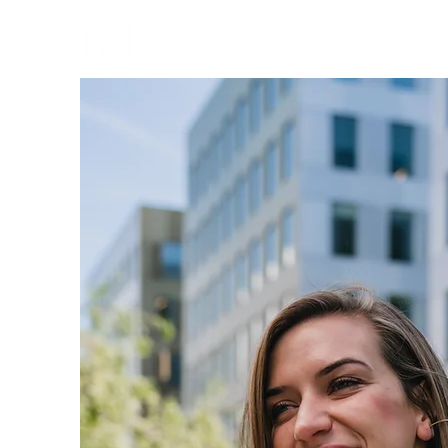
NNORM
Making safe team environments the new norm