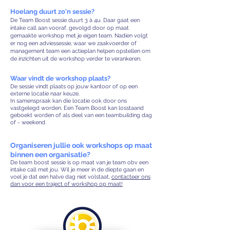
Hoelang duurt zo'n sessie? ​
De Team B
oost sessie duurt 3 à 4u. Daar gaat een
intake call aan vooraf, gevolgd
door op maat
gemaakte workshop met
je eigen team. Nadien volgt
er nog een adviessessie, waar we zaakvoerder of
management team een ac
tieplan helpen opstellen om
de inzichten uit de workshop verder te verankeren.
Waar vindt de workshop plaats?
De sessie vindt plaats op jouw kantoor of op een
externe locatie naar keuze.
In samenspraak kan die locatie ook door ons
vastgelegd worden. Een Team Boost kan losstaand
geboekt worden of als deel van een teambuilding dag
of - weekend.
Organiseren jullie ook workshops op maat
binnen een organisatie?
De team boost sessie is op maat van je
team ob
v een
intake
call met jou. Wil je meer in de diepte gaan en
vo
el je dat een halve dag niet volstaat,
c
ontacteer ons
dan voor een traje
ct of workshop op maat!