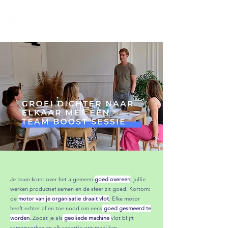
NNORM
Making safe team environments the new norm
Je team k
omt over het algemeen
goed overeen
, jullie
werken productief samen en de sfeer zit goed. Kortom:
de
motor van je organisatie draait vlot
. Elke motor
heeft echter af en toe nood om eens
goed gesmeerd te
worden
. Zodat je als
geoliede machine
vlot blijft
samenwerken en elk radartje optimaal kan